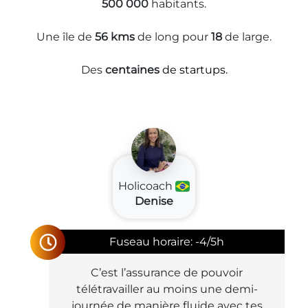
500 000
habitants.
Une île de
56 kms
de long pour
18
de large.
Des
centaines
de startups.
Holicoach
Denise
Fuseau horaire: -4/5h
C’est l’assurance de pouvoir
télétravailler au moins une demi-
journée de manière fluide avec tes