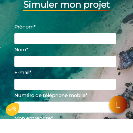
Simuler mon projet
Prénom
*
Nom
*
E-mail
*
Numéro de téléphone mobile
*
Mon entreprise
*
Axeptio consent
Plateforme de Gestion du Consentement : Personnalisez vos O