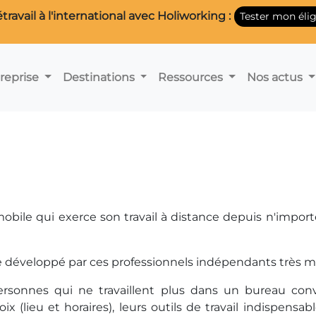
étravail à l'international avec Holiworking :
Tester mon éligi
reprise
Destinations
Ressources
Nos actus
mobile qui exerce son travail à distance depuis n'import
 vie développé par ces professionnels indépendants très
mo
sonnes qui ne travaillent plus dans un bureau conv
ix (lieu et horaires), leurs outils de travail indispensa