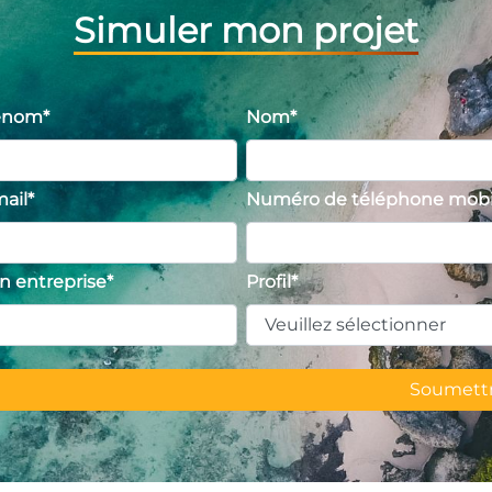
Simuler mon projet
énom
*
Nom
*
ail
*
Numéro de téléphone mobi
n entreprise
*
Profil
*