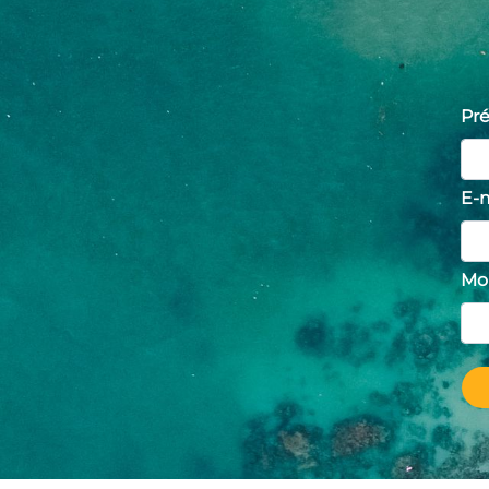
Pr
E-m
Mo